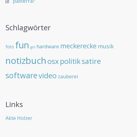
paxterra?
Schlagwörter
fun
meckerecke
musik
hardware
foto
gtd
notizbuch
osx
politik
satire
software
video
zauberei
Links
Akte Holzer