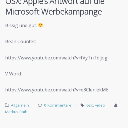
OSX: Apple’s Antwort auf die
Microsoft Werbekampange
Bissig und gut.
Bean Counter:
httpv://www.youtube.com/watch?v=fVyTnTdijog
V Word:
httpv://www.youtube.com/watch?v=e3ClenlekME
Allgemein
0 Kommentare
osx
,
video
Markus Rath