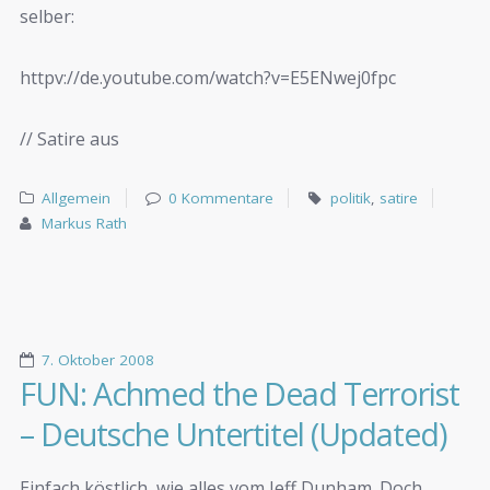
selber:
httpv://de.youtube.com/watch?v=E5ENwej0fpc
// Satire aus
Allgemein
0 Kommentare
politik
,
satire
Markus Rath
7. Oktober 2008
FUN: Achmed the Dead Terrorist
– Deutsche Untertitel (Updated)
Einfach köstlich, wie alles vom Jeff Dunham. Doch