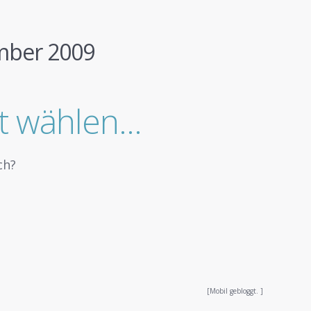
mber 2009
tzt wählen…
ch?
[Mobil gebloggt. ]