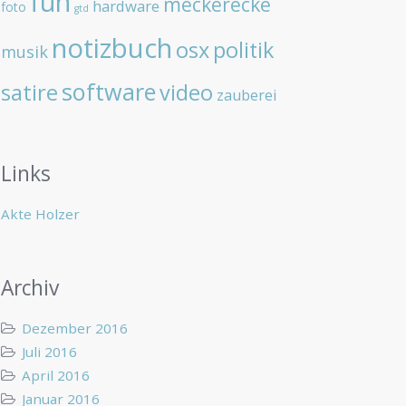
fun
meckerecke
hardware
foto
gtd
notizbuch
osx
politik
musik
software
satire
video
zauberei
Links
Akte Holzer
Archiv
Dezember 2016
Juli 2016
April 2016
Januar 2016