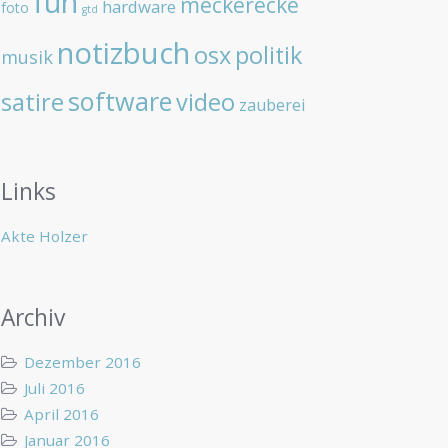
fun
meckerecke
hardware
foto
gtd
notizbuch
osx
politik
musik
software
satire
video
zauberei
Links
Akte Holzer
Archiv
Dezember 2016
Juli 2016
April 2016
Januar 2016