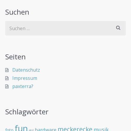
Suchen
Seiten
Datenschutz
Impressum
paxterra?
Schlagwörter
fun
meckerecke
musik
hardware
foto
gtd