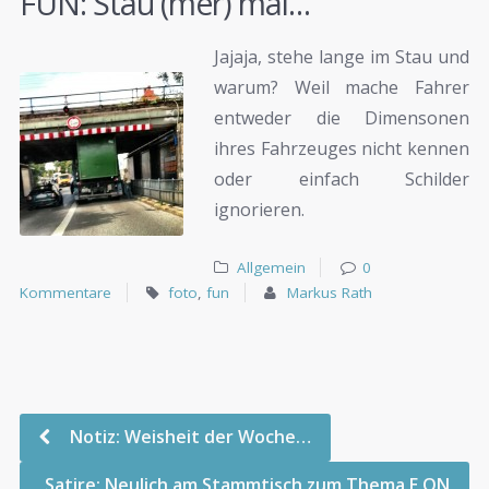
FUN: Stau (mer) mal…
Jajaja, stehe lange im Stau und
warum? Weil mache Fahrer
entweder die Dimensonen
ihres Fahrzeuges nicht kennen
oder einfach Schilder
ignorieren.
Allgemein
0
Kommentare
foto
,
fun
Markus Rath
Notiz: Weisheit der Woche…
Satire: Neulich am Stammtisch zum Thema E.ON