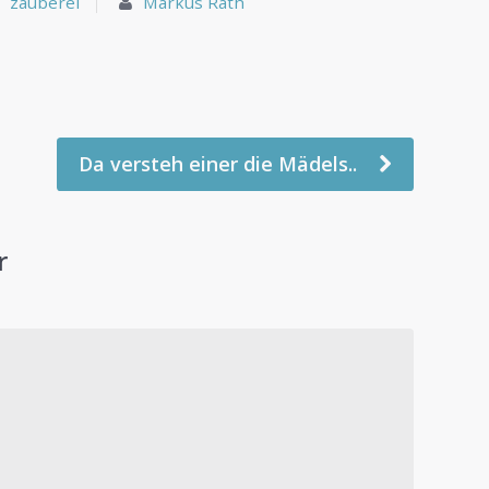
zauberei
Markus Rath
Da versteh einer die Mädels..
r