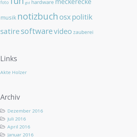
fun
meckerecke
hardware
foto
gtd
notizbuch
osx
politik
musik
software
satire
video
zauberei
Links
Akte Holzer
Archiv
Dezember 2016
Juli 2016
April 2016
Januar 2016