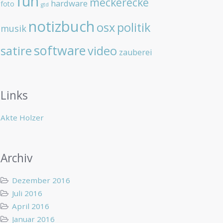
fun
meckerecke
hardware
foto
gtd
notizbuch
osx
politik
musik
software
satire
video
zauberei
Links
Akte Holzer
Archiv
Dezember 2016
Juli 2016
April 2016
Januar 2016