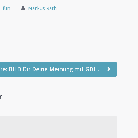
fun
Markus Rath
ire: BILD Dir Deine Meinung mit GDL…
r