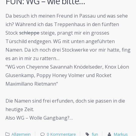
FUN: WG – wie bitte…
Da besuch ich meinen Freund in Passau und was sehe
ich? Während ich das Treppenhaus in den fünften
Stock
schleppe
steige, prangt mir ein grosses
Türschild endgegen. WG mit unten angeführten
Namen. Da ich noch drei Stockwerke vor mir hatte, fing
es an in mir zu rattern…
“WG von Cheyenne Savannah Knödelseder, Knox Léon
Glusenkamp, Poppy Honey Volmer und Rocket
Maximillano Rietmann“
Die Namen sind frei erfunden, doch sie passen in die
heutige Zeit.
Also WG – Wolle Gangbang?…
Allgemein
0 Kommentare
fun
Markus